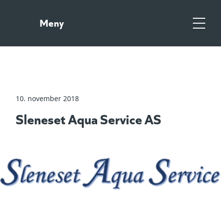
Gå
Gå
til
til
Meny
hovedinnhold
søk
Meny
10. november 2018
Sleneset Aqua Service AS