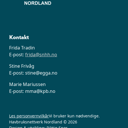
Kontakt
Frida Tradin
E-post:
frida@snhh.no
Stine Frivåg
E-post: stine@egga.no
Marie Mariussen
E-post: mma@kpb.no
Les personvernvilkår
Vi bruker kun nødvendige.
Havbruksnettverk Nordland © 2026
Design & utvikling:
Riktig Spor