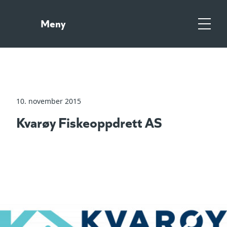
Gå
Gå
til
til
Meny
hovedinnhold
søk
Meny
10. november 2015
Kvarøy Fiskeoppdrett AS