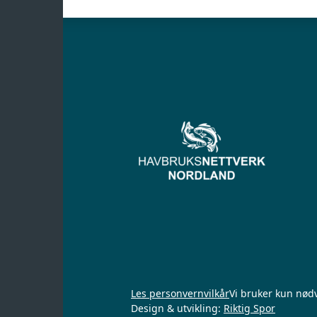
Les personvernvilkår
Vi bruker kun nød
Design & utvikling:
Riktig Spor