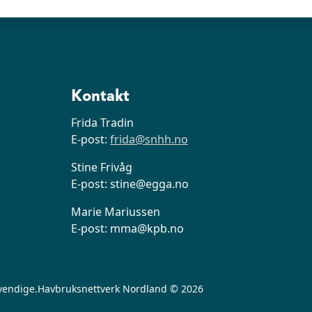
Kontakt
Frida Tradin
E-post:
frida@snhh.no
Stine Frivåg
E-post: stine@egga.no
Marie Mariussen
E-post: mma@kpb.no
vendige.
Havbruksnettverk Nordland © 2026