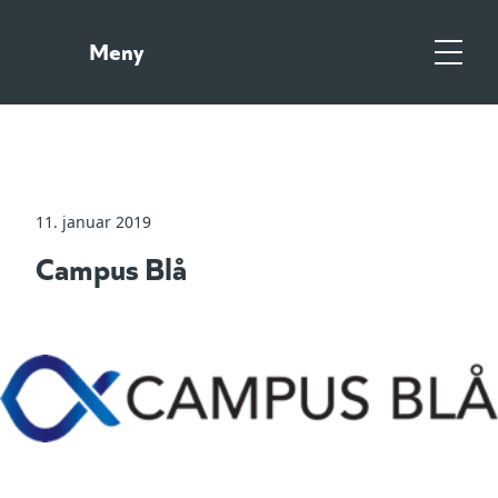
Gå
Gå
til
til
Meny
hovedinnhold
søk
Meny
11. januar 2019
Campus Blå