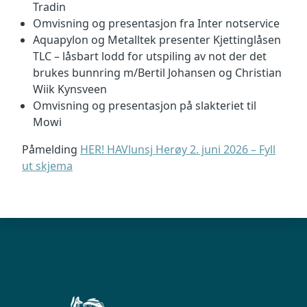
Tradin
Omvisning og presentasjon fra Inter notservice
Aquapylon og Metalltek presenter Kjettinglåsen
TLC – låsbart lodd for utspiling av not der det
brukes bunnring m/Bertil Johansen og Christian
Wiik Kynsveen
Omvisning og presentasjon på slakteriet til
Mowi
Påmelding
HER! HAVlunsj Herøy 2. juni 2026 – Fyll
ut skjema