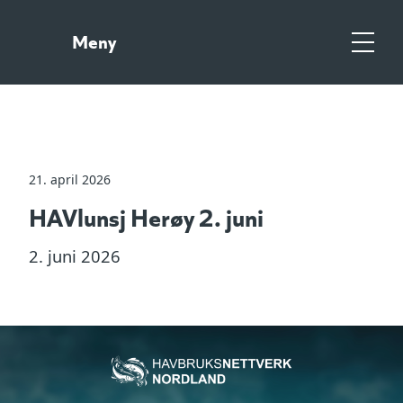
Gå
Gå
til
til
Meny
hovedinnhold
søk
Meny
21. april 2026
HAVlunsj Herøy 2. juni
2. juni 2026