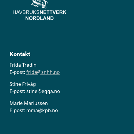
Kontakt
Frida Tradin
E-post:
frida@snhh.no
Stine Frivåg
E-post: stine@egga.no
Marie Mariussen
E-post: mma@kpb.no