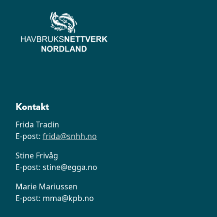
Kontakt
Frida Tradin
E-post:
frida@snhh.no
Stine Frivåg
E-post: stine@egga.no
Marie Mariussen
E-post: mma@kpb.no