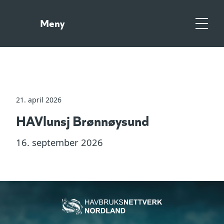
Gå
Gå
til
til
Meny
hovedinnhold
søk
Meny
21. april 2026
HAVlunsj Brønnøysund
16. september 2026