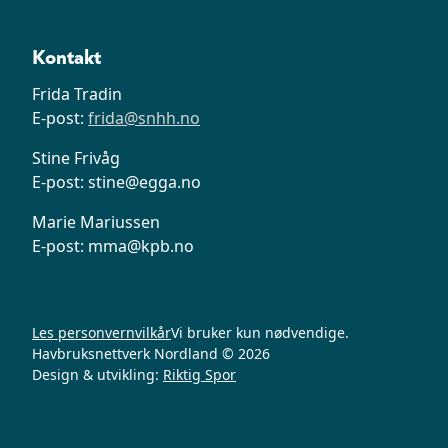
Kontakt
Frida Tradin
E-post:
frida@snhh.no
Stine Frivåg
E-post: stine@egga.no
Marie Mariussen
E-post: mma@kpb.no
Les personvernvilkår
Vi bruker kun nødvendige.
Havbruksnettverk Nordland © 2026
Design & utvikling:
Riktig Spor