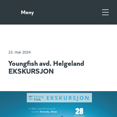
Gå
Gå
til
til
Meny
hovedinnhold
søk
Meny
23. mai 2024
Youngfish avd. Helgeland
EKSKURSJON