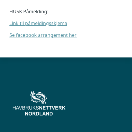
HUSK Påmelding:
Link til påmeldingsskjema
Se facebook arrangement her