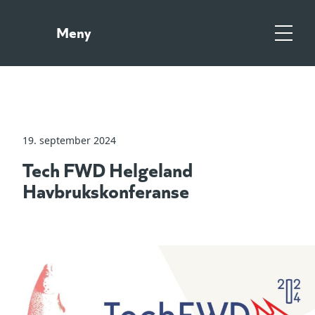
Gå
Gå
til
til
Meny
hovedinnhold
søk
Meny
19. september 2024
Tech FWD Helgeland
Havbrukskonferanse