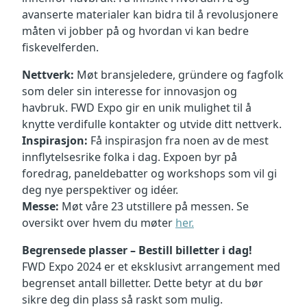
avanserte materialer kan bidra til å revolusjonere
måten vi jobber på og hvordan vi kan bedre
fiskevelferden.
Nettverk:
Møt bransjeledere, gründere og fagfolk
som deler sin interesse for innovasjon og
havbruk. FWD Expo gir en unik mulighet til å
knytte verdifulle kontakter og utvide ditt nettverk.
Inspirasjon:
Få inspirasjon fra noen av de mest
innflytelsesrike folka i dag. Expoen byr på
foredrag, paneldebatter og workshops som vil gi
deg nye perspektiver og idéer.
Messe:
Møt våre 23 utstillere på messen. Se
oversikt over hvem du møter
her.
Begrensede plasser – Bestill billetter i dag!
FWD Expo 2024 er et eksklusivt arrangement med
begrenset antall billetter. Dette betyr at du bør
sikre deg din plass så raskt som mulig.