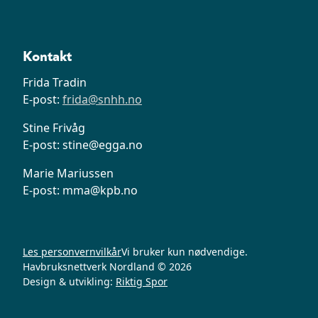
Kontakt
Frida Tradin
E-post:
frida@snhh.no
Stine Frivåg
E-post: stine@egga.no
Marie Mariussen
E-post: mma@kpb.no
Les personvernvilkår
Vi bruker kun nødvendige.
Havbruksnettverk Nordland © 2026
Design & utvikling:
Riktig Spor