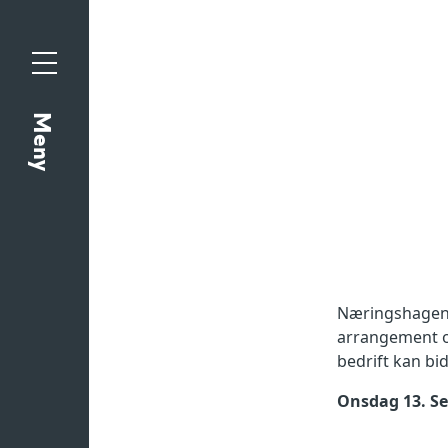
Gå
Gå
til
til
hovedinnhold
søk
Meny
Meny
Næringshagene
arrangement ov
bedrift kan bid
Onsdag 13. Sep