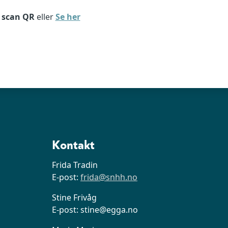
g
scan QR
eller
Se her
Kontakt
Frida Tradin
E-post:
frida@snhh.no
Stine Frivåg
E-post: stine@egga.no