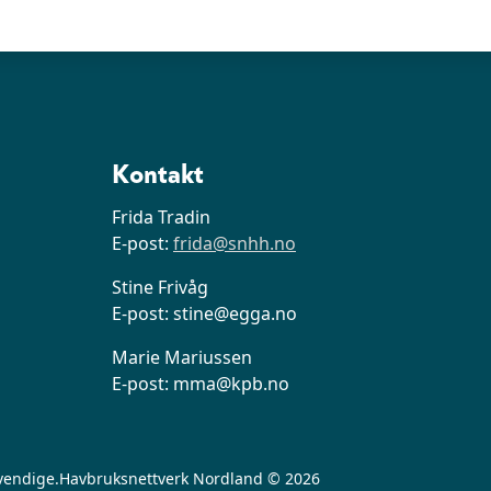
Kontakt
Frida Tradin
E-post:
frida@snhh.no
Stine Frivåg
E-post: stine@egga.no
Marie Mariussen
E-post: mma@kpb.no
vendige.
Havbruksnettverk Nordland © 2026