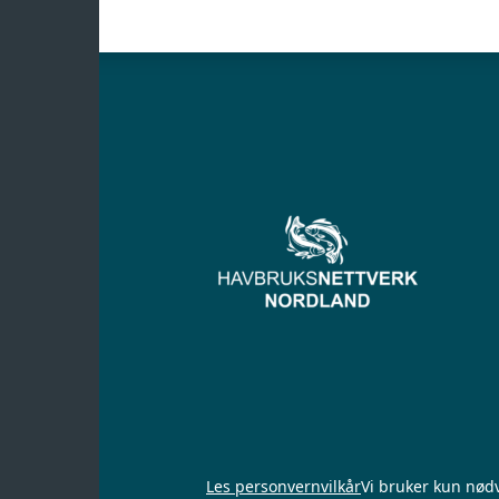
Les personvernvilkår
Vi bruker kun nød