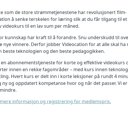
 som de store strømmetjenestene har revolusjonert film- 
ion å senke terskelen for læring slik at du får tilgang til et
 videokurs til en lav sum per måned.
or kunnskap har kraft til å forandre. Snu underskudd til ov
e nye vinnere. Derfor jobber Videocation for at alle skal ha 
n beste teknologien og den beste pedagogikken.
 en abonnementstjeneste for korte og effektive videokurs 
ter innen en rekke fagområder – med kurs innen teknologi
ling. Hvert kurs er delt inn i korte leksjoner på rundt 4 minu
g ny og oppdatert kompetanse hvor og når det passer. Vi er 
 mindre.
å mere informasjon og registrering for medlemspris.